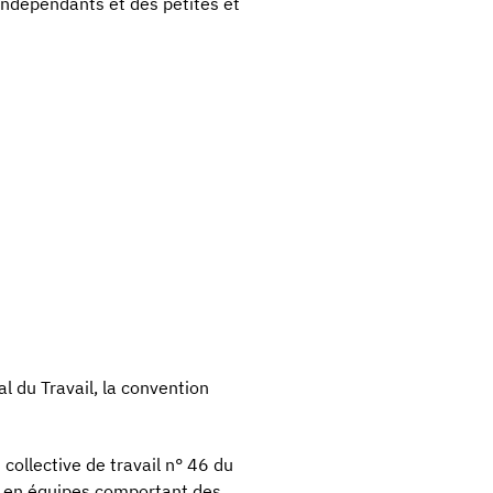
 indépendants et des petites et
l du Travail, la convention
n collective de travail n° 46 du
l en équipes comportant des