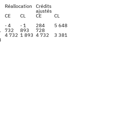
Réallocation
Crédits
ajustés
CE
CL
CE
CL
- 4
- 1
284
5 648
1
732
893
728
4 732
1 893
4 732
3 381
8