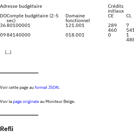
Adresse budgétaire
Crédits
initiaux
DO
Compte budgétaire (2-5
Domaine
CE
CL
sec)
fonctionnel
36
80100001
121.001
289
7
460
54
09
84140000
018.001
0
1
48
(...)
Voir cette page au
format JSON
.
Voir la
page originale
au Moniteur Belge.
Refli