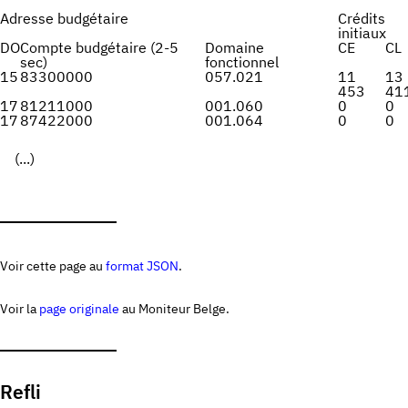
Adresse budgétaire
Crédits
initiaux
DO
Compte budgétaire (2-5
Domaine
CE
CL
sec)
fonctionnel
15
83300000
057.021
11
13
453
41
17
81211000
001.060
0
0
17
87422000
001.064
0
0
(...)
Voir cette page au
format JSON
.
Voir la
page originale
au Moniteur Belge.
Refli