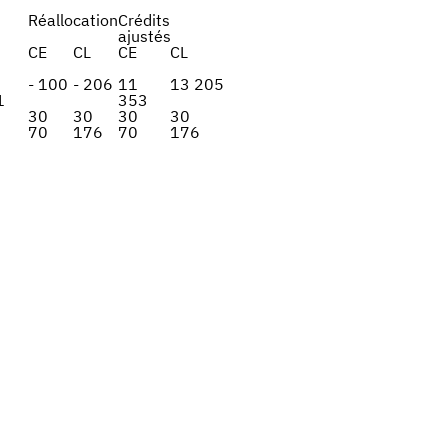
Réallocation
Crédits
ajustés
CE
CL
CE
CL
- 100
- 206
11
13 205
1
353
30
30
30
30
70
176
70
176