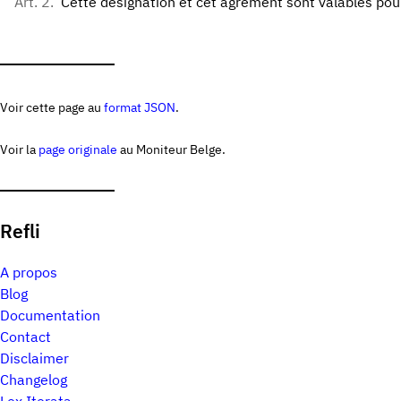
Art. 2.
Cette désignation et cet agrément sont valables pou
Voir cette page au
format JSON
.
Voir la
page originale
au Moniteur Belge.
Refli
A propos
Blog
Documentation
Contact
Disclaimer
Changelog
Lex Iterata