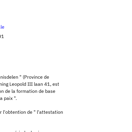
ale
01
nnisdelen " (Province de
ing Leopold III laan 41, est
n de la formation de base
a paix ".
l'obtention de " l'attestation