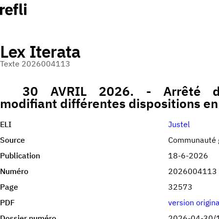
Lex Iterata
Texte 2026004113
30 AVRIL 2026. - Arrêté d
modifiant différentes dispositions e
ELI
Justel
Source
Communauté 
Publication
18-6-2026
Numéro
2026004113
Page
32573
PDF
version origin
Dossier numéro
2026-04-30/