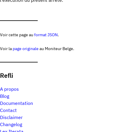
l'exécution du présent arrêté.
Voir cette page au
format JSON
.
Voir la
page originale
au Moniteur Belge.
Refli
A propos
Blog
Documentation
Contact
Disclaimer
Changelog
Lex Iterata