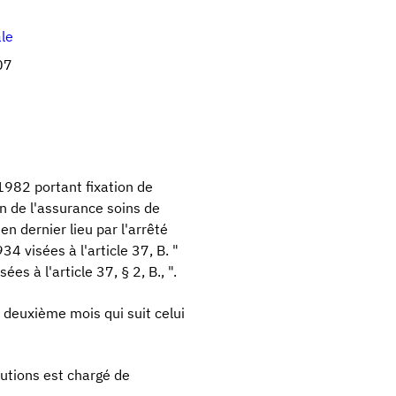
ale
07
 1982 portant fixation de
on de l'assurance soins de
n dernier lieu par l'arrêté
4 visées à l'article 37, B. "
 à l'article 37, § 2, B., ".
u deuxième mois qui suit celui
butions est chargé de