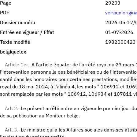
Page
29203
PDF
version origin
Dossier numéro
2026-05-17/
Entrée en vigueur / Effet
01-07-2026
Texte modifié
1982000423
belgiquelex
Article 1er.
A l'article 7quater de l'arrêté royal du 23 mars
l'intervention personnelle des bénéficiaires ou de l'interventi
santé dans les honoraires pour certaines prestations, modifié e
royal du 18 mai 2024, à l'alinéa 4, les mots " 106912 et 10693
sont remplacés par les mots " 106912, 106934 et 107811 visées
Art. 2.
Le présent arrêté entre en vigueur le premier jour d
de sa publication au Moniteur belge.
Art. 3.
Le ministre qui a les Affaires sociales dans ses attri