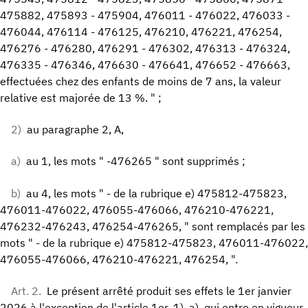
475882, 475893 - 475904, 476011 - 476022, 476033 -
476044, 476114 - 476125, 476210, 476221, 476254,
476276 - 476280, 476291 - 476302, 476313 - 476324,
476335 - 476346, 476630 - 476641, 476652 - 476663,
effectuées chez des enfants de moins de 7 ans, la valeur
relative est majorée de 13 %. " ;
2)
au paragraphe 2, A,
a)
au 1, les mots " -476265 " sont supprimés ;
b)
au 4, les mots " - de la rubrique e) 475812-475823,
476011-476022, 476055-476066, 476210-476221,
476232-476243, 476254-476265, " sont remplacés par les
mots " - de la rubrique e) 475812-475823, 476011-476022,
476055-476066, 476210-476221, 476254, ".
Art. 2.
Le présent arrêté produit ses effets le 1er janvier
2026 à l'exception de l'article 1er, 1), a), qui entre en vigueur