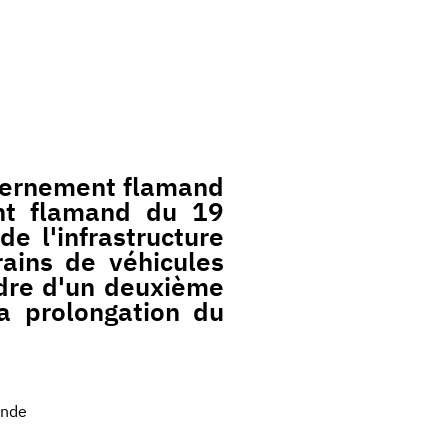
vernement flamand
nt flamand du 19
de l'infrastructure
rains de véhicules
adre d'un deuxième
la prolongation du
ande