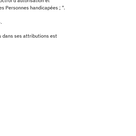
octroi d'autorisation et
des Personnes handicapées ; ".
.
 dans ses attributions est