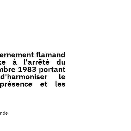
vernement flamand
xe à l'arrêté du
bre 1983 portant
'harmoniser le
présence et les
ande