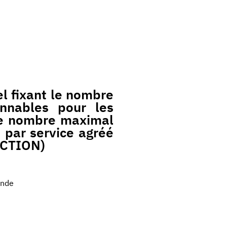
el fixant le nombre
onnables pour les
 le nombre maximal
 par service agréé
UCTION)
ande