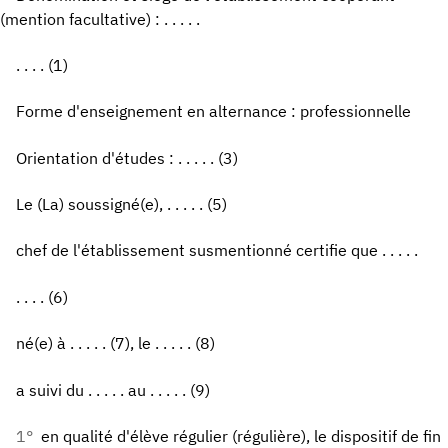
(mention facultative) : . . . . .
. . . . (1)
Forme d'enseignement en alternance : professionnelle
Orientation d'études : . . . . . (3)
Le (La) soussigné(e), . . . . . (5)
chef de l'établissement susmentionné certifie que . . . . .
. . . . (6)
né(e) à . . . . . (7), le . . . . . (8)
a suivi du . . . . . au . . . . . (9)
1°
en qualité d'élève régulier (régulière), le dispositif de fin