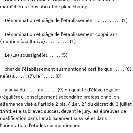
maraîchères sous abri et de plein champ
Dénomination et siège de l'établissement : . . . . . . . . . . (1)
Dénomination et siège de l'établissement coopérant
(mention facultative) . . . . . . . . . . (1)
Le (La) soussigné(e), . . . . . (5)
chef de l'établissement susmentionné certifie que . . . . . (6)
né(e) à . . . . . (7), le . . . . . . (8)
a suivi du . . . . . au. . . . . . (9) en qualité d'élève régulier
(régulière), l'enseignement secondaire professionnel en
alternance visé à l'article 2 bis, § 1er, 2° du décret du 3 juillet
1991 et a subi avec succès, devant le jury, les épreuves de
qualification dans l'établissement susvisé et dans
l'orientation d'études susmentionnée.