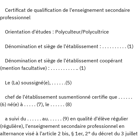
Certificat de qualification de l'enseignement secondaire
professionnel
Orientation d'études : Polyculteur/Polycultrice
Dénomination et siège de l'établissement : . . . . . . . . . . (1)
Dénomination et siège de l'établissement coopérant
(mention facultative) : . . . . . . . . . . .. (1)
Le (La) soussigné(e), . . . . . .(5)
chef de l'établissement susmentionné certifie que . . . . . .
(6) né(e) à . . . . . (7), le . . . . . . (8)
a suivi du . . . . . . au. . . . . . (9) en qualité d'élève régulier
(régulière), l'enseignement secondaire professionnel en
alternance visé à l'article 2 bis, § 1er, 2° du décret du 3 juillet