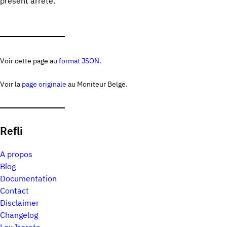
présent arrêté.
Voir cette page au
format JSON
.
Voir la
page originale
au Moniteur Belge.
Refli
A propos
Blog
Documentation
Contact
Disclaimer
Changelog
Lex Iterata