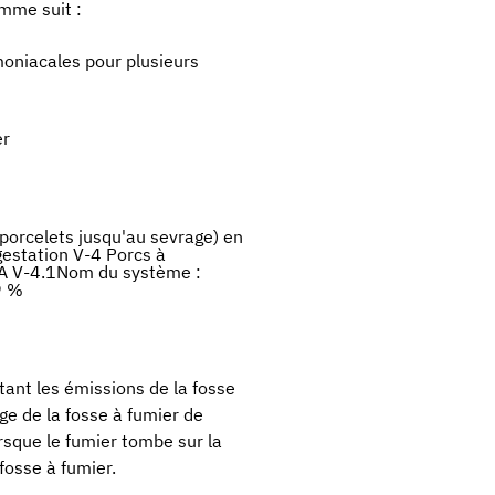
omme suit :
oniacales pour plusieurs
er
 porcelets jusqu'au sevrage) en
gestation V-4 Porcs à
PA V-4.1Nom du système :
9 %
tant les émissions de la fosse
ge de la fosse à fumier de
Lorsque le fumier tombe sur la
 fosse à fumier.