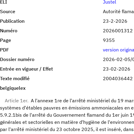
ELI
Justel
Source
Autorité flam
Publication
23-2-2026
Numéro
2026001312
Page
9355
PDF
version origin
Dossier numéro
2026-02-05/
Entrée en vigueur / Effet
23-02-2026
Texte modifié
2004036442
belgiquelex
Article 1er.
A l'annexe 1re de l'arrêté ministériel du 19 mar
systèmes d'étables pauvres en émissions ammoniacales en exé
5.9.2.1bis de l'arrêté du Gouvernement flamand du 1er juin 19
générales et sectorielles en matière d'hygiène de l'environnem
par l'arrêté ministériel du 23 octobre 2025, il est inséré, dans