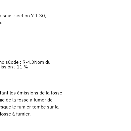
a sous-section 7.1.30,
t :
 moisCode : R-4.3Nom du
mission : 11 %
tant les émissions de la fosse
age de la fosse à fumer de
Lorsque le fumier tombe sur la
 fosse à fumier.