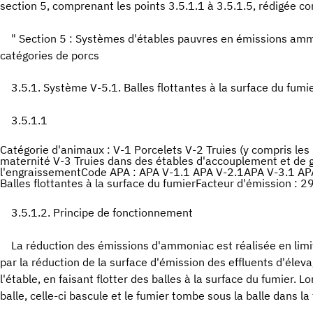
section 5, comprenant les points 3.5.1.1 à 3.5.1.5, rédigée c
" Section 5 : Systèmes d'étables pauvres en émissions amm
catégories de porcs
3.5.1. Système V-5.1. Balles flottantes à la surface du fumi
3.5.1.1
Catégorie d'animaux : V-1 Porcelets V-2 Truies (y compris les
maternité V-3 Truies dans des étables d'accouplement et de 
l'engraissementCode APA : APA V-1.1 APA V-2.1APA V-3.1 A
Balles flottantes à la surface du fumierFacteur d'émission : 2
3.5.1.2. Principe de fonctionnement
La réduction des émissions d'ammoniac est réalisée en limi
par la réduction de la surface d'émission des effluents d'éleva
l'étable, en faisant flotter des balles à la surface du fumier. 
balle, celle-ci bascule et le fumier tombe sous la balle dans la