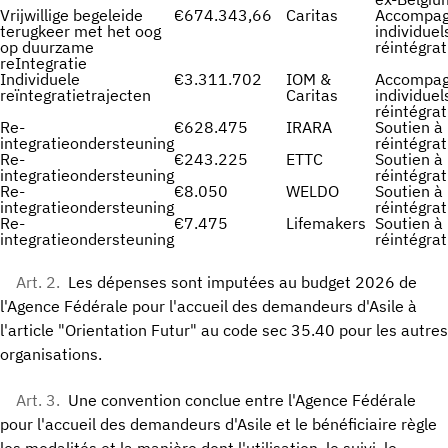
Vrijwillige begeleide
€674.343,66
Caritas
Accompa
terugkeer met het oog
individuel
op duurzame
réintégrat
reIntegratie
Individuele
€3.311.702
IOM &
Accompa
reïntegratietrajecten
Caritas
individuel
réintégrat
Re-
€628.475
IRARA
Soutien à 
integratieondersteuning
réintégrat
Re-
€243.225
ETTC
Soutien à 
integratieondersteuning
réintégrat
Re-
€8.050
WELDO
Soutien à 
integratieondersteuning
réintégrat
Re-
€7.475
Lifemakers
Soutien à 
integratieondersteuning
réintégrat
Art. 2.
Les dépenses sont imputées au budget 2026 de
l'Agence Fédérale pour l'accueil des demandeurs d'Asile à
l'article "Orientation Futur" au code sec 35.40 pour les autres
organisations.
Art. 3.
Une convention conclue entre l'Agence Fédérale
pour l'accueil des demandeurs d'Asile et le bénéficiaire règle