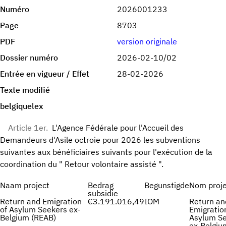
Numéro
2026001233
Page
8703
PDF
version originale
Dossier numéro
2026-02-10/02
Entrée en vigueur / Effet
28-02-2026
Texte modifié
belgiquelex
Article 1er.
L'Agence Fédérale pour l'Accueil des
Demandeurs d'Asile octroie pour 2026 les subventions
suivantes aux bénéficiaires suivants pour l'exécution de la
coordination du " Retour volontaire assisté ".
Naam project
Bedrag
Begunstigde
Nom proje
subsidie
Return and Emigration
€3.191.016,49
IOM
Return an
of Asylum Seekers ex-
Emigratio
Belgium (REAB)
Asylum S
ex-Belgiu