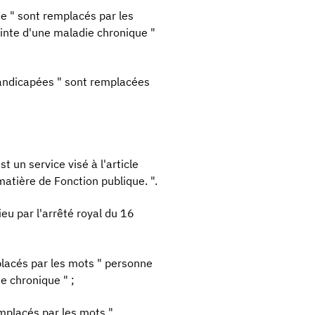
e " sont remplacés par les
einte d'une maladie chronique "
handicapées " sont remplacées
t un service visé à l'article
matière de Fonction publique. ".
ieu par l'arrêté royal du 16
lacés par les mots " personne
e chronique " ;
mplacés par les mots "