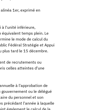
, alinéa 1er, exprimé en
à l'unité inférieure,
n équivalent temps plein. Le
ermine le mode de calcul du
blic Fédéral Stratégie et Appui
 plus tard le 15 décembre.
ment de recrutements ou
is celles atteintes d'une
annuelle à l'approbation de
du gouvernement ou le délégué
taire du personnel et son
es précédant l'année à laquelle
int également le calcul de la