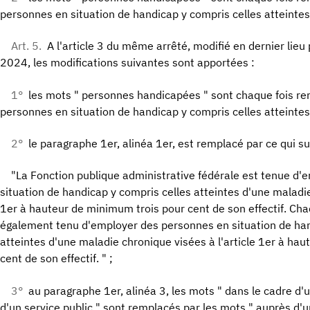
personnes en situation de handicap y compris celles atteintes
Art. 5.
A l'article 3 du même arrêté, modifié en dernier lieu 
2024, les modifications suivantes sont apportées :
1°
les mots " personnes handicapées " sont chaque fois re
personnes en situation de handicap y compris celles atteintes
2°
le paragraphe 1er, alinéa 1er, est remplacé par ce qui sui
"La Fonction publique administrative fédérale est tenue d
situation de handicap y compris celles atteintes d'une maladie
1er à hauteur de minimum trois pour cent de son effectif. Cha
également tenu d'employer des personnes en situation de han
atteintes d'une maladie chronique visées à l'article 1er à ha
cent de son effectif. " ;
3°
au paragraphe 1er, alinéa 3, les mots " dans le cadre d'u
d'un service public " sont remplacés par les mots " auprès d'un