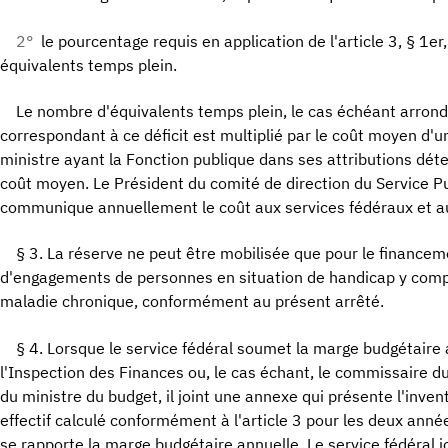
2°
le pourcentage requis en application de l'article 3, § 1er
équivalents temps plein.
Le nombre d'équivalents temps plein, le cas échéant arrondi 
correspondant à ce déficit est multiplié par le coût moyen d'u
ministre ayant la Fonction publique dans ses attributions dét
coût moyen. Le Président du comité de direction du Service Pu
communique annuellement le coût aux services fédéraux et au
§ 3. La réserve ne peut être mobilisée que pour le finance
d'engagements de personnes en situation de handicap y compr
maladie chronique, conformément au présent arrêté.
§ 4. Lorsque le service fédéral soumet la marge budgétaire 
l'Inspection des Finances ou, le cas échant, le commissaire 
du ministre du budget, il joint une annexe qui présente l'inven
effectif calculé conformément à l'article 3 pour les deux anné
se rapporte la marge budgétaire annuelle. Le service fédéral jo