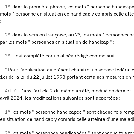
1°
dans la première phrase, les mots " personne handicapé
mots " personne en situation de handicap y compris celle att
;
2°
dans la version française, au 7°, les mots " personnes 
par les mots " personnes en situation de handicap " ;
3°
il est complété par un alinéa rédigé comme suit :
" Pour l'application du présent chapitre, un service fédéral es
1er de la loi du 22 juillet 1993 portant certaines mesures en 
Art. 4.
Dans l'article 2 du même arrêté, modifié en dernier l
avril 2024, les modifications suivantes sont apportées :
1°
les mots " personne handicapée " sont chaque fois remp
en situation de handicap y compris celle atteinte d'une maladi
2°
les mots " personnes handicapées " sont chaque fois re