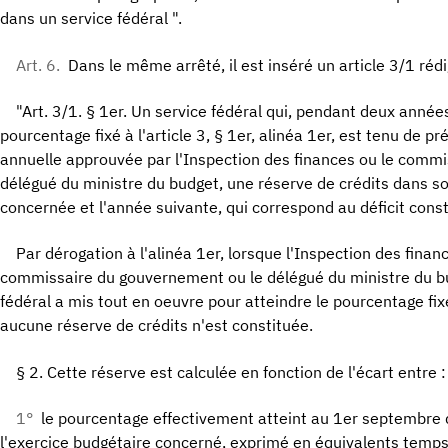
dans un service fédéral ".
Art. 6.
Dans le même arrêté, il est inséré un article 3/1 réd
"Art. 3/1. § 1er. Un service fédéral qui, pendant deux année
pourcentage fixé à l'article 3, § 1er, alinéa 1er, est tenu de p
annuelle approuvée par l'Inspection des finances ou le comm
délégué du ministre du budget, une réserve de crédits dans so
concernée et l'année suivante, qui correspond au déficit cons
Par dérogation à l'alinéa 1er, lorsque l'Inspection des financ
commissaire du gouvernement ou le délégué du ministre du bu
fédéral a mis tout en oeuvre pour atteindre le pourcentage fixé à
aucune réserve de crédits n'est constituée.
§ 2. Cette réserve est calculée en fonction de l'écart entre :
1°
le pourcentage effectivement atteint au 1er septembre 
l'exercice budgétaire concerné, exprimé en équivalents temps 