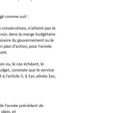
igé comme suit :
s consécutives, n'atteint pas le
révoir, dans la marge budgétaire
issaire du gouvernement ou le
n plan d'action, pour l'année
taté.
es ou, le cas échéant, le
dget, constate que le service
 l'article 3, § 1er, alinéa 1er,
de l'année précédant de
plein, et