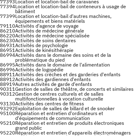
77393
Location et location-bail de caravanes
77394
Location et location-bail de conteneurs à usage de
bâtiment
77399
Location et location-bail d'autres machines,
équipements et biens matériels
79110
Activités d'agence de voyage
86210
Activités de médecine générale
86220
Activités de médecine spécialisée
86230
Activités de soins dentaires
86931
Activités de psychologie
86951
Activités de kinésithérapie
86994
Activités dans le domaine des soins et de la
problématique du pied
86995
Activités dans le domaine de l'alimentation
86996
Activités de logopédie
88911
Activités des crèches et des garderies d'enfants
88912
Activités des gardiennes d'enfants
88919
Autres activités de garde d'enfants
90311
Gestion de salles de théâtre, de concerts et similaires
90312
Gestion de centres culturels et de salles
multifonctionnelles à vocation culturelle
93130
Activités des centres de fitness
93292
Exploitation de salles de billard et de snooker
95100
Réparation et entretien d'ordinateurs et
d'équipements de communication
95210
Réparation et entretien de produits électroniques
grand public
95220
Réparation et entretien d'appareils électroménagers