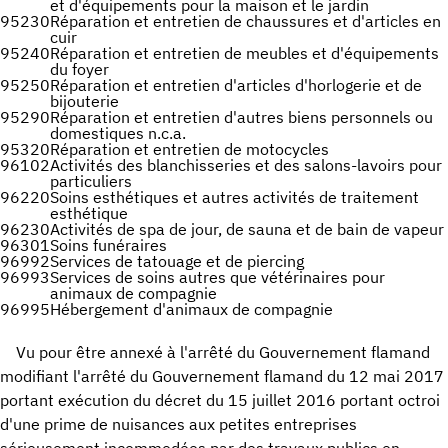
et d'équipements pour la maison et le jardin
95230
Réparation et entretien de chaussures et d'articles en
cuir
95240
Réparation et entretien de meubles et d'équipements
du foyer
95250
Réparation et entretien d'articles d'horlogerie et de
bijouterie
95290
Réparation et entretien d'autres biens personnels ou
domestiques n.c.a.
95320
Réparation et entretien de motocycles
96102
Activités des blanchisseries et des salons-lavoirs pour
particuliers
96220
Soins esthétiques et autres activités de traitement
esthétique
96230
Activités de spa de jour, de sauna et de bain de vapeur
96301
Soins funéraires
96992
Services de tatouage et de piercing
96993
Services de soins autres que vétérinaires pour
animaux de compagnie
96995
Hébergement d'animaux de compagnie
Vu pour être annexé à l'arrêté du Gouvernement flamand
modifiant l'arrêté du Gouvernement flamand du 12 mai 2017
portant exécution du décret du 15 juillet 2016 portant octroi
d'une prime de nuisances aux petites entreprises
sérieusement incommodées par des travaux publics en