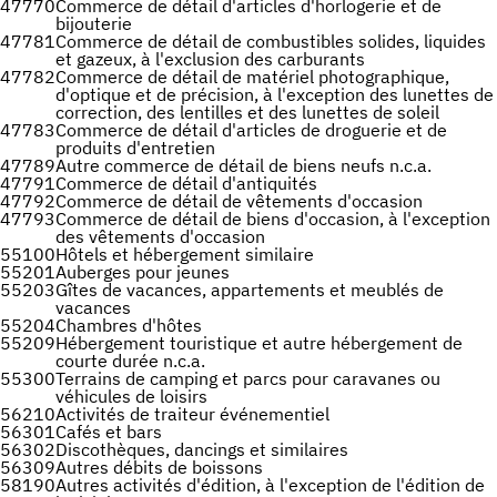
47770
Commerce de détail d'articles d'horlogerie et de
bijouterie
47781
Commerce de détail de combustibles solides, liquides
et gazeux, à l'exclusion des carburants
47782
Commerce de détail de matériel photographique,
d'optique et de précision, à l'exception des lunettes de
correction, des lentilles et des lunettes de soleil
47783
Commerce de détail d'articles de droguerie et de
produits d'entretien
47789
Autre commerce de détail de biens neufs n.c.a.
47791
Commerce de détail d'antiquités
47792
Commerce de détail de vêtements d'occasion
47793
Commerce de détail de biens d'occasion, à l'exception
des vêtements d'occasion
55100
Hôtels et hébergement similaire
55201
Auberges pour jeunes
55203
Gîtes de vacances, appartements et meublés de
vacances
55204
Chambres d'hôtes
55209
Hébergement touristique et autre hébergement de
courte durée n.c.a.
55300
Terrains de camping et parcs pour caravanes ou
véhicules de loisirs
56210
Activités de traiteur événementiel
56301
Cafés et bars
56302
Discothèques, dancings et similaires
56309
Autres débits de boissons
58190
Autres activités d'édition, à l'exception de l'édition de