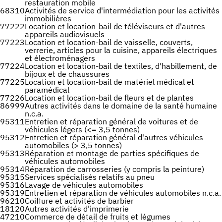
restauration mobile
68310
Activités de service d'intermédiation pour les activités
immobilières
77222
Location et location-bail de téléviseurs et d'autres
appareils audiovisuels
77223
Location et location-bail de vaisselle, couverts,
verrerie, articles pour la cuisine, appareils électriques
et électroménagers
77224
Location et location-bail de textiles, d'habillement, de
bijoux et de chaussures
77225
Location et location-bail de matériel médical et
paramédical
77226
Location et location-bail de fleurs et de plantes
86999
Autres activités dans le domaine de la santé humaine
n.c.a.
95311
Entretien et réparation général de voitures et de
véhicules légers (<= 3,5 tonnes)
95312
Entretien et réparation général d'autres véhicules
automobiles (> 3,5 tonnes)
95313
Réparation et montage de parties spécifiques de
véhicules automobiles
95314
Réparation de carrosseries (y compris la peinture)
95315
Services spécialisés relatifs au pneu
95316
Lavage de véhicules automobiles
95319
Entretien et réparation de véhicules automobiles n.c.a.
96210
Coiffure et activités de barbier
18120
Autres activités d'imprimerie
47210
Commerce de détail de fruits et légumes