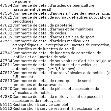
de poterie
47554
Commerce de détail d'articles de puériculture
(assortiment général)
47559
Commerce de détail d'autres articles de ménage n.c.a.
47621
Commerce de détail de journaux et autres publications
périodiques
47622
Commerce de détail de papeterie
47631
Commerce de détail d'armes et de munitions
47632
Commerce de détail de cycles
47639
Commerce de détail d'autres articles de sport
47741
Commerce de détail d'articles médicaux et
orthopédiques, à l'exception de lunettes de correction,
de lentilles et de lunettes de soleil
47742
Commerce de détail de lunettes de correction, de
lentilles et de lunettes de soleil
47784
Commerce de détail de souvenirs et d'articles religieux
47811
Commerce de détail de voitures et de véhicules
automobiles légers (<= 3,5 tonnes)
47812
Commerce de détail d'autres véhicules automobiles (>
3,5 tonnes)
47813
Commerce de détail de remorques, de semi-
remorques et de caravanes
47820
Commerce de détail de pièces et accessoires de
véhicules automobiles
47830
Commerce de détail de motocycles et de pièces et
accessoires de motocycles
56111
Restauration à service complet
56112
Restauration à service restreint, à l'exclusion de