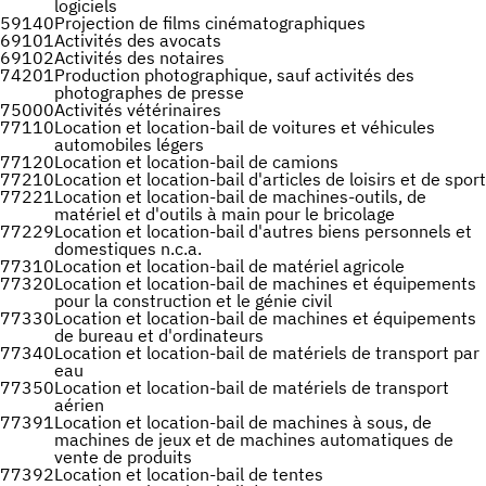
logiciels
59140
Projection de films cinématographiques
69101
Activités des avocats
69102
Activités des notaires
74201
Production photographique, sauf activités des
photographes de presse
75000
Activités vétérinaires
77110
Location et location-bail de voitures et véhicules
automobiles légers
77120
Location et location-bail de camions
77210
Location et location-bail d'articles de loisirs et de sport
77221
Location et location-bail de machines-outils, de
matériel et d'outils à main pour le bricolage
77229
Location et location-bail d'autres biens personnels et
domestiques n.c.a.
77310
Location et location-bail de matériel agricole
77320
Location et location-bail de machines et équipements
pour la construction et le génie civil
77330
Location et location-bail de machines et équipements
de bureau et d'ordinateurs
77340
Location et location-bail de matériels de transport par
eau
77350
Location et location-bail de matériels de transport
aérien
77391
Location et location-bail de machines à sous, de
machines de jeux et de machines automatiques de
vente de produits
77392
Location et location-bail de tentes