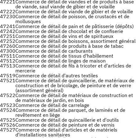
47221
Commerce de détail de viandes et de produits à base
de viande, sauf viande de gibier et de volaille
47222
Commerce de détail de viande de gibier et de volaille
47230
Commerce de détail de poisson, de crustacés et de
mollusques
47241
Commerce de détail de pain et de pâtisserie (dépôts)
47242
Commerce de détail de chocolat et de confiserie
47251
Commerce de détail de vins et de spiritueux
47252
Commerce de détail de boissons, assortiment général
47260
Commerce de détail de produits à base de tabac
47300
Commerce de détail de carburants
47511
Commerce de détail de tissus d'habillement
47512
Commerce de détail de linges de maison
47513
Commerce de détail de fils à tricoter et d'articles de
mercerie
47519
Commerce de détail d'autres textiles
47521
Commerce de détail de quincaillerie, de matériaux de
construction et de bricolage, de peinture et de verre
(assortiment général)
47522
Commerce de détail de matériaux de construction et
de matériaux de jardin, en bois
47523
Commerce de détail de carrelage
47524
Commerce de détail de parquet, de laminés et de
revêtement en liège
47525
Commerce de détail de quincaillerie et d'outils
47526
Commerce de détail de peinture et de vernis
47527
Commerce de détail d'articles et de matériels
d'installations sanitaires