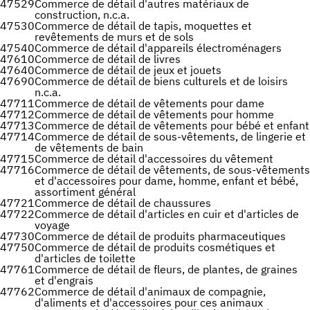
47529
Commerce de détail d'autres matériaux de
construction, n.c.a.
47530
Commerce de détail de tapis, moquettes et
revêtements de murs et de sols
47540
Commerce de détail d'appareils électroménagers
47610
Commerce de détail de livres
47640
Commerce de détail de jeux et jouets
47690
Commerce de détail de biens culturels et de loisirs
n.c.a.
47711
Commerce de détail de vêtements pour dame
47712
Commerce de détail de vêtements pour homme
47713
Commerce de détail de vêtements pour bébé et enfant
47714
Commerce de détail de sous-vêtements, de lingerie et
de vêtements de bain
47715
Commerce de détail d'accessoires du vêtement
47716
Commerce de détail de vêtements, de sous-vêtements
et d'accessoires pour dame, homme, enfant et bébé,
assortiment général
47721
Commerce de détail de chaussures
47722
Commerce de détail d'articles en cuir et d'articles de
voyage
47730
Commerce de détail de produits pharmaceutiques
47750
Commerce de détail de produits cosmétiques et
d'articles de toilette
47761
Commerce de détail de fleurs, de plantes, de graines
et d'engrais
47762
Commerce de détail d'animaux de compagnie,
d'aliments et d'accessoires pour ces animaux