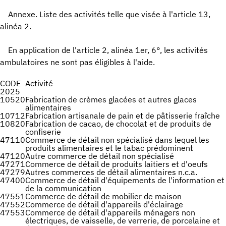
Annexe. Liste des activités telle que visée à l'article 13,
alinéa 2.
En application de l'article 2, alinéa 1er, 6°, les activités
ambulatoires ne sont pas éligibles à l'aide.
CODE
Activité
2025
10520
Fabrication de crèmes glacées et autres glaces
alimentaires
10712
Fabrication artisanale de pain et de pâtisserie fraîche
10820
Fabrication de cacao, de chocolat et de produits de
confiserie
47110
Commerce de détail non spécialisé dans lequel les
produits alimentaires et le tabac prédominent
47120
Autre commerce de détail non spécialisé
47271
Commerce de détail de produits laitiers et d'oeufs
47279
Autres commerces de détail alimentaires n.c.a.
47400
Commerce de détail d'équipements de l'information et
de la communication
47551
Commerce de détail de mobilier de maison
47552
Commerce de détail d'appareils d'éclairage
47553
Commerce de détail d'appareils ménagers non
électriques, de vaisselle, de verrerie, de porcelaine et