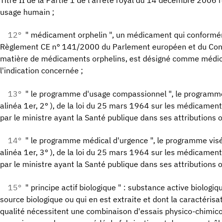
Titre II de la Partie 1 de l'arrêté royal du 14 décembre 2006
usage humain ;
12°
" médicament orphelin ", un médicament qui conformé
Règlement CE n° 141/2000 du Parlement européen et du Con
matière de médicaments orphelins, est désigné comme médi
l'indication concernée ;
13°
" le programme d'usage compassionnel ", le programme v
alinéa 1er, 2° ), de la loi du 25 mars 1964 sur les médicamen
par le ministre ayant la Santé publique dans ses attributions 
14°
" le programme médical d'urgence ", le programme visé à
alinéa 1er, 3° ), de la loi du 25 mars 1964 sur les médicamen
par le ministre ayant la Santé publique dans ses attributions 
15°
" principe actif biologique " : substance active biologiq
source biologique ou qui en est extraite et dont la caractérisa
qualité nécessitent une combinaison d'essais physico-chimico-