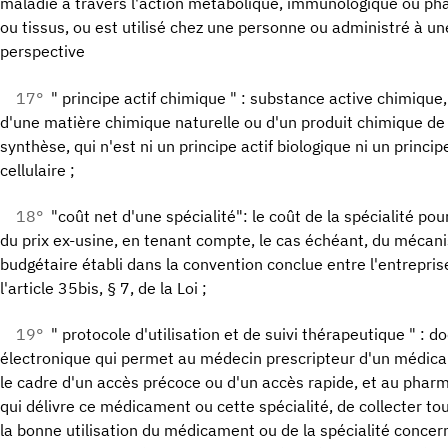
maladie à travers l'action métabolique, immunologique ou ph
ou tissus, ou est utilisé chez une personne ou administré à u
perspective
17°
" principe actif chimique " : substance active chimique,
d'une matière chimique naturelle ou d'un produit chimique de
synthèse, qui n'est ni un principe actif biologique ni un princi
cellulaire ;
18°
"coût net d'une spécialité": le coût de la spécialité po
du prix ex-usine, en tenant compte, le cas échéant, du méca
budgétaire établi dans la convention conclue entre l'entrepris
l'article 35bis, § 7, de la Loi ;
19°
" protocole d'utilisation et de suivi thérapeutique " : 
électronique qui permet au médecin prescripteur d'un médica
le cadre d'un accès précoce ou d'un accès rapide, et au pharma
qui délivre ce médicament ou cette spécialité, de collecter tou
la bonne utilisation du médicament ou de la spécialité conc