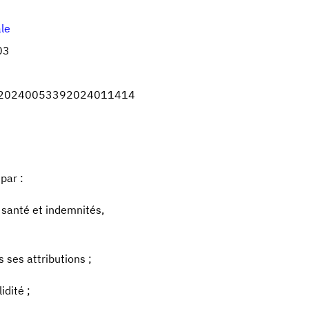
ale
03
20240053392024011414
par :
de santé et indemnités,
s ses attributions ;
idité ;