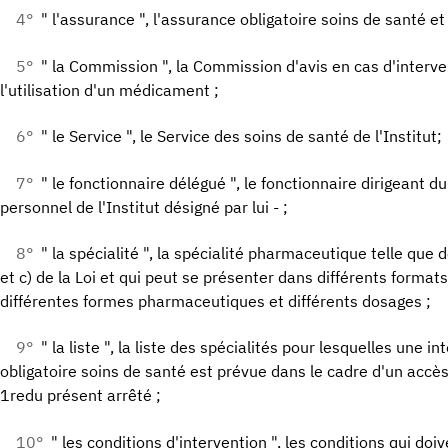
4°
" l'assurance ", l'assurance obligatoire soins de santé et
5°
" la Commission ", la Commission d'avis en cas d'interv
l'utilisation d'un médicament ;
6°
" le Service ", le Service des soins de santé de l'Institut;
7°
" le fonctionnaire délégué ", le fonctionnaire dirigeant
personnel de l'Institut désigné par lui - ;
8°
" la spécialité ", la spécialité pharmaceutique telle que d
et c) de la Loi et qui peut se présenter dans différents forma
différentes formes pharmaceutiques et différents dosages ;
9°
" la liste ", la liste des spécialités pour lesquelles une i
obligatoire soins de santé est prévue dans le cadre d'un accès
1redu présent arrêté ;
10°
" les conditions d'intervention ", les conditions qui do