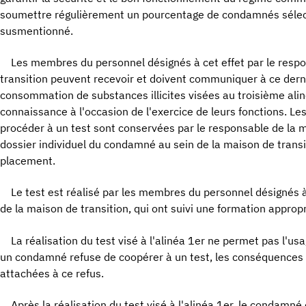
soumettre régulièrement un pourcentage de condamnés sélec
susmentionné.
Les membres du personnel désignés à cet effet par le resp
transition peuvent recevoir et doivent communiquer à ce dernie
consommation de substances illicites visées au troisième alin
connaissance à l'occasion de l'exercice de leurs fonctions. Le
procéder à un test sont conservées par le responsable de la m
dossier individuel du condamné au sein de la maison de transi
placement.
Le test est réalisé par les membres du personnel désignés à
de la maison de transition, qui ont suivi une formation appropr
La réalisation du test visé à l'alinéa 1er ne permet pas l'us
un condamné refuse de coopérer à un test, les conséquences d
attachées à ce refus.
Après la réalisation du test visé à l'alinéa 1er, le condamné