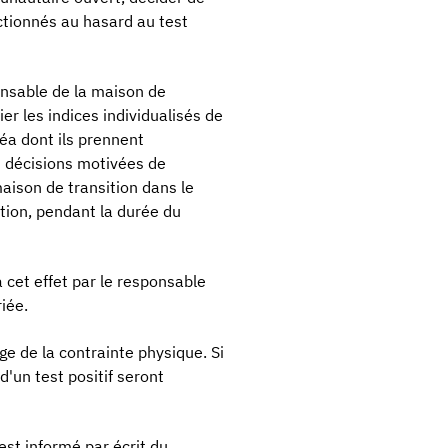
tionnés au hasard au test
onsable de la maison de
r les indices individualisés de
éa dont ils prennent
s décisions motivées de
aison de transition dans le
tion, pendant la durée du
 cet effet par le responsable
iée.
age de la contrainte physique. Si
'un test positif seront
 est informé par écrit du