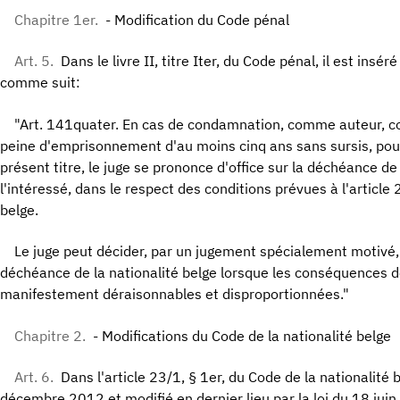
Chapitre 1er.
- Modification du Code pénal
Art. 5.
Dans le livre II, titre Iter, du Code pénal, il est insé
comme suit:
"Art. 141quater. En cas de condamnation, comme auteur, c
peine d'emprisonnement d'au moins cinq ans sans sursis, pour
présent titre, le juge se prononce d'office sur la déchéance de 
l'intéressé, dans le respect des conditions prévues à l'article
belge.
Le juge peut décider, par un jugement spécialement motivé,
déchéance de la nationalité belge lorsque les conséquences de
manifestement déraisonnables et disproportionnées."
Chapitre 2.
- Modifications du Code de la nationalité belge
Art. 6.
Dans l'article 23/1, § 1er, du Code de la nationalité b
décembre 2012 et modifié en dernier lieu par la loi du 18 juin