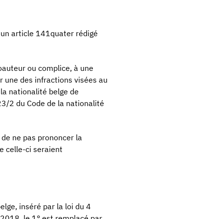
ré un article 141quater rédigé
oauteur ou complice, à une
 une des infractions visées au
la nationalité belge de
 23/2 du Code de la nationalité
 de ne pas prononcer la
 celle-ci seraient
elge, inséré par la loi du 4
 2018, le 1° est remplacé par