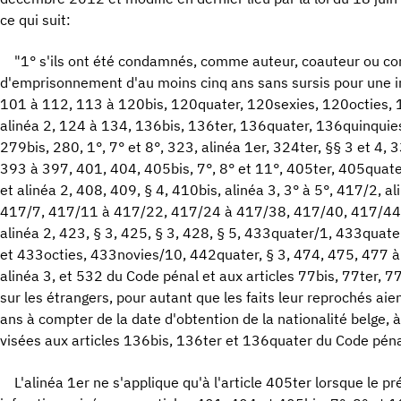
ce qui suit:
"1° s'ils ont été condamnés, comme auteur, coauteur ou co
d'emprisonnement d'au moins cinq ans sans sursis pour une in
101 à 112, 113 à 120bis, 120quater, 120sexies, 120octies, 
alinéa 2, 124 à 134, 136bis, 136ter, 136quater, 136quinquie
279bis, 280, 1°, 7° et 8°, 323, alinéa 1er, 324ter, §§ 3 et 4, 3
393 à 397, 401, 404, 405bis, 7°, 8° et 11°, 405ter, 405quater, 
et alinéa 2, 408, 409, § 4, 410bis, alinéa 3, 3° à 5°, 417/2, al
417/7, 417/11 à 417/22, 417/24 à 417/38, 417/40, 417/44
alinéa 2, 423, § 3, 425, § 3, 428, § 5, 433quater/1, 433quat
et 433octies, 433novies/10, 442quater, § 3, 474, 475, 477 à
alinéa 3, et 532 du Code pénal et aux articles 77bis, 77ter, 7
sur les étrangers, pour autant que les faits leur reprochés ai
ans à compter de la date d'obtention de la nationalité belge, à
visées aux articles 136bis, 136ter et 136quater du Code péna
L'alinéa 1er ne s'applique qu'à l'article 405ter lorsque le pr