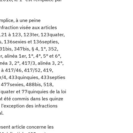
mplice, à une peine
fraction visée aux articles
121 à 123, 123ter, 123quater,
s, 136sexies et 136septies,
31bis, 347bis, § 4, 1°, 352,
alinéa 1er, 1°, 4°, 5° et 6°,
inéa 3, 2°, 417/3, alinéa 3, 2°,
 à 417/46, 417/52, 419,
er/4, 433quinquies, 433septies
 477sexies, 488bis, 518,
7quater et 77quinquies de la loi
ent été commis dans les quinze
 l'exception des infractions
l.
ésent article concerne les