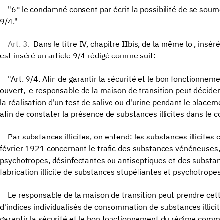
"6° le condamné consent par écrit la possibilité de se soumet
9/4."
Art. 3.
Dans le titre IV, chapitre IIbis, de la même loi, inséré 
est inséré un article 9/4 rédigé comme suit:
"Art. 9/4. Afin de garantir la sécurité et le bon fonctionn
ouvert, le responsable de la maison de transition peut décid
la réalisation d'un test de salive ou d'urine pendant le place
afin de constater la présence de substances illicites dans le c
Par substances illicites, on entend: les substances illicites
février 1921 concernant le trafic des substances vénéneuses, 
psychotropes, désinfectantes ou antiseptiques et des substan
fabrication illicite de substances stupéfiantes et psychotropes
Le responsable de la maison de transition peut prendre cett
d'indices individualisés de consommation de substances illicit
garantir la sécurité et le bon fonctionnement du régime comm