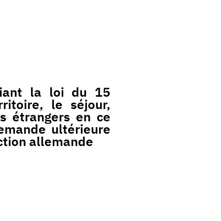
iant la loi du 15
toire, le séjour,
es étrangers en ce
emande ultérieure
uction allemande