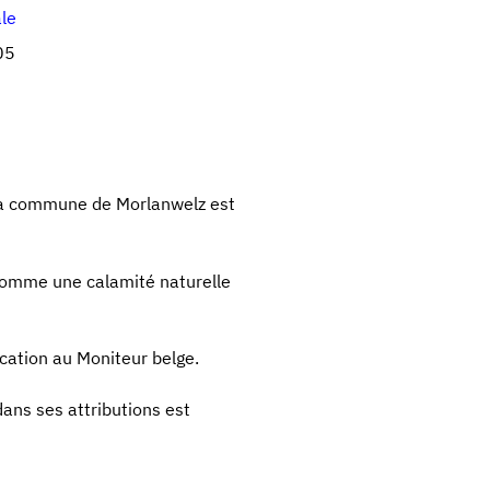
ale
05
la commune de Morlanwelz est
 comme une calamité naturelle
ication au Moniteur belge.
dans ses attributions est