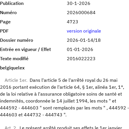
Publication
30-1-2026
Numéro
2026000684
Page
4723
PDF
version originale
Dossier numéro
2026-01-14/18
Entrée en vigueur / Effet
01-01-2026
Texte modifié
2016022223
belgiquelex
Article 1er.
Dans l'article 5 de l'arrêté royal du 26 mai
2016 portant exécution de l'article 64, § 1er, alinéa 1er, 1°,
de la loi relative à l'assurance obligatoire soins de santé et
indemnités, coordonnée le 14 juillet 1994, les mots " et
444592 - 444603 " sont remplacés par les mots " , 444592 -
444603 et 444732 - 444743 ".
Art. 2.
Le présent arrêté produit ses effets le 1er janvier