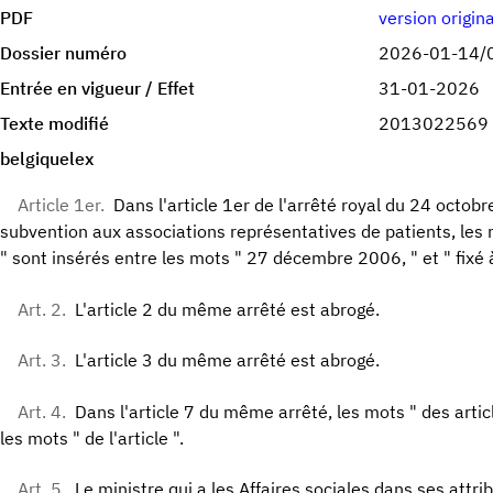
PDF
version origin
Dossier numéro
2026-01-14/
Entrée en vigueur / Effet
31-01-2026
Texte modifié
2013022569
belgiquelex
Article 1er.
Dans l'article 1er de l'arrêté royal du 24 octob
subvention aux associations représentatives de patients, les m
" sont insérés entre les mots " 27 décembre 2006, " et " fixé à
Art. 2.
L'article 2 du même arrêté est abrogé.
Art. 3.
L'article 3 du même arrêté est abrogé.
Art. 4.
Dans l'article 7 du même arrêté, les mots " des artic
les mots " de l'article ".
Art. 5.
Le ministre qui a les Affaires sociales dans ses attri