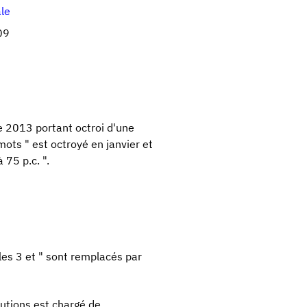
ale
09
re 2013 portant octroi d'une
ots " est octroyé en janvier et
 75 p.c. ".
les 3 et " sont remplacés par
butions est chargé de