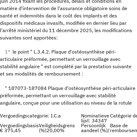
juin 2014 fixant les procédures, délais et conditions en
matière d'intervention de l'assurance obligatoire soins de
santé et indemnités dans le coût des implants et des
dispositifs médicaux invasifs, modifiée en dernier lieu par
l'arrêté ministériel du 11 décembre 2025, les modifications
suivantes sont apportées:
1°
le point " L.3.4.2. Plaque d'ostéosynthèse péri-
articulaire préformée, permettant un verrouillage avec
stabilité angulaire " est complété par la prestation suivante
et ses modalités de remboursement :
" 187073-187084 Plaque d'ostéosynthèse péri-articulaire
préformée, permettant un verrouillage avec stabilité
angulaire, conçue pour une utilisation au niveau de la rotule
Vergoedingscategorie: I.C.a
Nominatieve
Catégorie d
lijst: 34347
Vergoedingsbasis
Veiligheidsgrens
Persoonlijk
Base de
€ 375,45
(%)20,00%
aandeel (%)/
rembourse