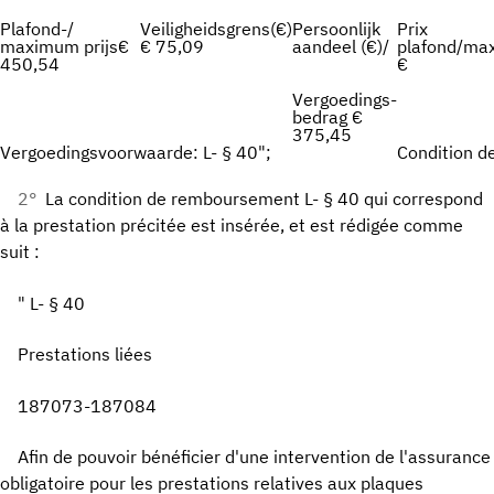
Plafond-/
Veiligheidsgrens(€)
Persoonlijk
Prix
maximum prijs€
€ 75,09
aandeel (€)/
plafond/m
450,54
€
Vergoedings-
bedrag €
375,45
Vergoedingsvoorwaarde: L- § 40";
Condition d
2°
La condition de remboursement L- § 40 qui correspond
à la prestation précitée est insérée, et est rédigée comme
suit :
" L- § 40
Prestations liées
187073-187084
Afin de pouvoir bénéficier d'une intervention de l'assurance
obligatoire pour les prestations relatives aux plaques