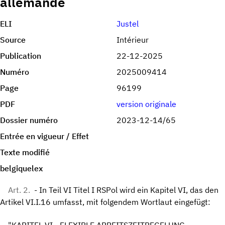
allemande
ELI
Justel
Source
Intérieur
Publication
22-12-2025
Numéro
2025009414
Page
96199
PDF
version originale
Dossier numéro
2023-12-14/65
Entrée en vigueur / Effet
Texte modifié
belgiquelex
Art. 2.
- In Teil VI Titel I RSPol wird ein Kapitel VI, das den
Artikel VI.I.16 umfasst, mit folgendem Wortlaut eingefügt: