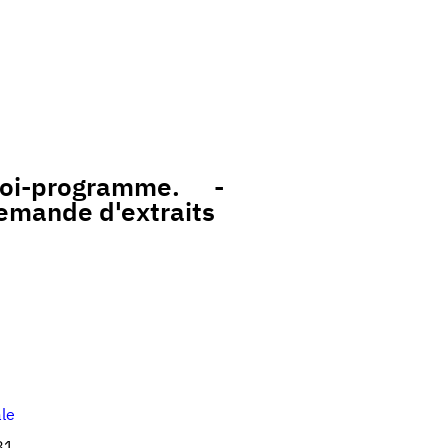
-programme. -
lemande d'extraits
ale
81