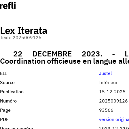
Lex Iterata
Texte 2025009126
22 DECEMBRE 2023. - Loi
Coordination officieuse en langue al
ELI
Justel
Source
Intérieur
Publication
15-12-2025
Numéro
2025009126
Page
93566
PDF
version origin
Dossier numéro
2023-12-22/