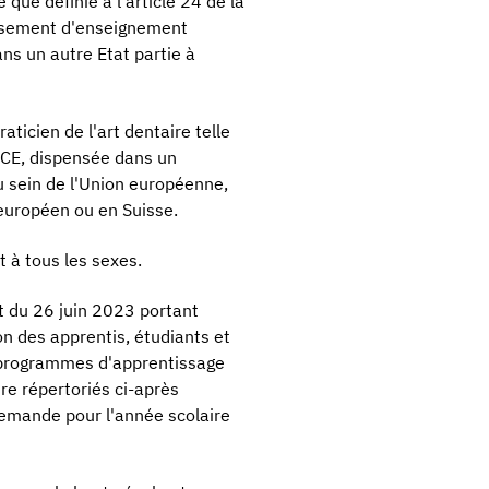
que définie à l'article 24 de la
ssement d'enseignement
ns un autre Etat partie à
ticien de l'art dentaire telle
6/CE, dispensée dans un
 sein de l'Union européenne,
 européen ou en Suisse.
t à tous les sexes.
ret du 26 juin 2023 portant
on des apprentis, étudiants et
, programmes d'apprentissage
re répertoriés ci-après
demande pour l'année scolaire